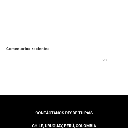
Nocturnas en Chile y Reducir tu Cuenta de Luz
¿Cuánto cuesta cargar un auto eléctrico en Uruguay?
Beneficios de los Autos híbridos en Chile
¿Cual fue el primer auto eléctrico de la historia?
¿Qué son los sistemas de respaldo energético?
Comentarios recientes
Energías limpias proceso fotovoltaico ventajas y beneficios
en
Energía
fotovoltáica: cómo se produce
CONTÁCTANOS DESDE TU PAÍS
CHILE, URUGUAY, PERÚ, COLOMBIA