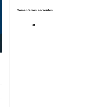
Comentarios recientes
Energías limpias proceso fotovoltaico ventajas y
beneficios
en
Energía fotovoltáica: cómo se produce