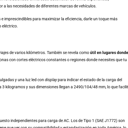
r a las necesidades de diferentes marcas de vehículos.
e imprescindibles para maximizar la eficiencia, darle un toque más
 eléctrico.
viajes de varios kilómetros. También se revela como
útil en lugares dond
zonas con cortes eléctricos constantes o regiones donde necesites que tu
pulgadas y una luz led con
display
para indicar el estado de la carga del
 a 3 kilogramos y sus dimensiones llegan a 2490/104/48 mm, lo que facili
uesto independientes para carga de AC. Los de Tipo 1 (SAE J1772) son
ene que ver con su compatibilidad y estandarización en toda América, lo