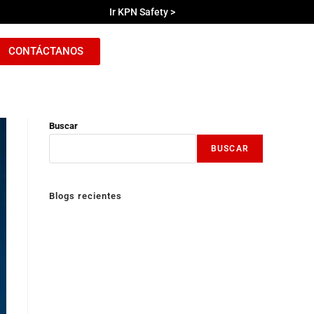
Ir KPN Safety >
CONTÁCTANOS
Buscar
BUSCAR
Blogs recientes
Wallbox con Carga Programada: Cómo Aprovechar las
Tarifas Nocturnas en Chile y Reducir tu Cuenta de Luz
¿Cuánto cuesta cargar un auto eléctrico en Uruguay?
Beneficios de los Autos híbridos en Chile
¿Cual fue el primer auto eléctrico de la historia?
¿Qué son los sistemas de respaldo energético?