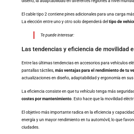
diseño, la adaptabilidad en diferentes regiones a nivel mundial
El cable tipo 2 contiene pines adicionales para una carga m
La elección entre uno y otro solo dependerá del
tipo de vehíc
Te puede interesar:
Cargadores eléctricos en Urugua
Las tendencias y eficiencia de movilidad 
Entre las últimas tendencias en accesorios para vehículos el
pantallas táctiles,
más ventajas para el rendimiento de tu v
actualizaciones en diseño, adaptabilidad y ergonomía en su
La eficiencia consiste en que tu vehículo tenga más segurid
costes por mantenimiento
. Esto hace que la movilidad eléct
El objetivo más importante radica en la eficiencia y capaci
energía y un mayor rendimiento en tu automóvil, lo que favore
ciudades.