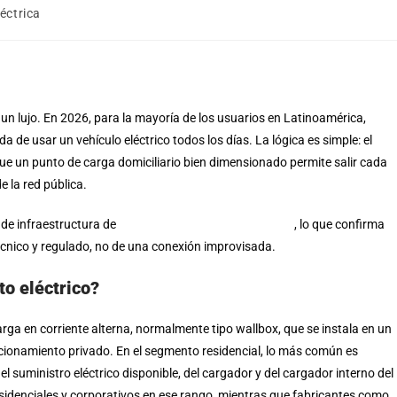
éctrica
un lujo. En 2026, para la mayoría de los usuarios en Latinoamérica,
 de usar un vehículo eléctrico todos los días. La lógica es simple: el
ue un punto de carga domiciliario bien dimensionado permite salir cada
 la red pública.
 de infraestructura de
recarga mediante el trámite
TE6
, lo que confirma
écnico y regulado, no de una conexión improvisada.
to eléctrico?
rga en corriente alterna, normalmente tipo wallbox, que se instala en un
cionamiento privado. En el segmento residencial, lo más común es
l suministro eléctrico disponible, del cargador y del cargador interno del
sidenciales y corporativos en ese rango, mientras que fabricantes como