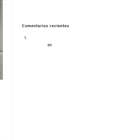
¿Cual fue el primer auto eléctrico de la historia?
¿Qué son los sistemas de respaldo energético?
Comentarios recientes
Energías limpias proceso fotovoltaico ventajas y
beneficios
en
Energía fotovoltáica: cómo se
produce