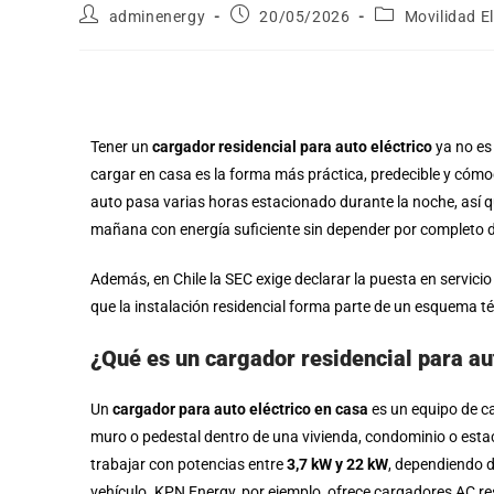
adminenergy
20/05/2026
Movilidad El
Tener un
cargador residencial para auto eléctrico
ya no es 
cargar en casa es la forma más práctica, predecible y cómoda
auto pasa varias horas estacionado durante la noche, así q
mañana con energía suficiente sin depender por completo de
Además, en Chile la SEC exige declarar la puesta en servicio
que la instalación residencial forma parte de un esquema t
¿Qué es un cargador residencial para au
Un
cargador para auto eléctrico en casa
es un equipo de ca
muro o pedestal dentro de una vivienda, condominio o esta
trabajar con potencias entre
3,7 kW y 22 kW
, dependiendo de
vehículo. KPN Energy, por ejemplo, ofrece cargadores AC re