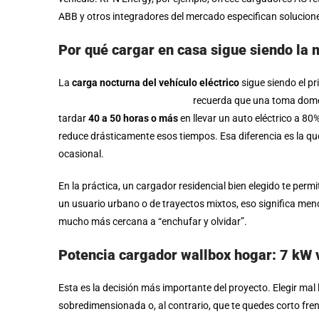
ABB y otros integradores del mercado especifican solucio
Por qué cargar en casa sigue siendo la 
La
carga nocturna del vehículo eléctrico
sigue siendo el pr
Transporte de Estados Unidos
recuerda que una toma domés
tardar
40 a 50 horas o más
en llevar un auto eléctrico a 8
reduce drásticamente esos tiempos. Esa diferencia es la que
ocasional.
En la práctica, un cargador residencial bien elegido te perm
un usuario urbano o de trayectos mixtos, eso significa meno
mucho más cercana a “enchufar y olvidar”.
Potencia cargador wallbox hogar: 7 kW
Esta es la decisión más importante del proyecto. Elegir ma
sobredimensionada o, al contrario, que te quedes corto frent