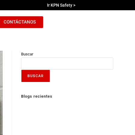
Ir KPN Safety >
CONTÁCTANOS
Buscar
BUSCAR
Blogs recientes
Wallbox con Carga Programada: Cómo Aprovechar las
Tarifas Nocturnas en Chile y Reducir tu Cuenta de Luz
¿Cuánto cuesta cargar un auto eléctrico en Uruguay?
Beneficios de los Autos híbridos en Chile