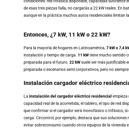
condiciones: red trifásica disponible, capacidad suficiente 
de esas tres piezas falla, no cargarás a 22 kW reales. En b
aunque en la práctica muchos autos residenciales limitan la
Entonces, ¿7 kW, 11 kW o 22 kW?
Para la mayoría de hogares en Latinoamérica,
7 kW o 7,4 k
instalación y tiempo de carga.
11 kW
tiene mucho sentido c
preparada para el futuro.
22 kW
suele ser más justificable
preparada o escenarios semi corporativos, pero no siempre e
Instalación cargador eléctrico residenci
La
instalación del cargador eléctrico residencial
empieza m
capacidad real de la acometida, el tablero, el tipo de red dis
que confirmar si el cargador será monofásico o trifásico, si
carga. Circontrol, por ejemplo, destaca que sus soluciones
evitar sobreconsumo cuando otros equipos de la vivienda 