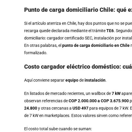
Punto de carga domiciliario Chile: qué e
Si el artículo aterriza en Chile, hay dos puntos que no se pu
recarga quede declarada mediante el trámite
TE6
. Segundo
domiciliario: cargador certificado SEC, instalación por inst
En otras palabras, el
punto de carga domiciliario en Chile
n
formalizado.
Costo cargador eléctrico doméstico: cu
Aquí conviene separar
equipo
de
instalación
.
En listados de mercado recientes, un wallbox de
7 kW
aparec
observan referencias de
COP 2.000.000 a COP 3.675.900
p
24.800
y otras cercanas a
USD 497
para equipos de 7 kW. 
de 7 kW en marketplaces. Estos valores sirven como refere
El costo total sube cuando se suman: