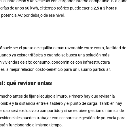
en la instalación y un vehículo con cargador interno compatible. Si alguna
aterías de unos 60 kWh, el tiempo teórico puede caer a
2,5 a 3 horas
,
 potencia AC por debajo de ese nivel.
W
suele ser el punto de equilibrio más razonable entre costo, facilidad de
uando ya existe trifásica o cuando se busca una solución más
 en viviendas de alto consumo, condominios con infraestructura
s la mejor relación costo-beneficio para un usuario particular.
al: qué revisar antes
ucho antes de fijar el equipo al muro. Primero hay que revisar la
ponible y la distancia entre el tablero y el punto de carga. También hay
 el uso será exclusivo o compartido y si se requiere gestión dinámica de
 residenciales pueden trabajar con sensores de gestión de potencia para
están funcionando al mismo tiempo.