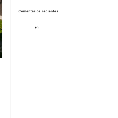
Comentarios recientes
Energías limpias proceso fotovoltaico ventajas y
beneficios
en
Energía fotovoltáica: cómo se produce