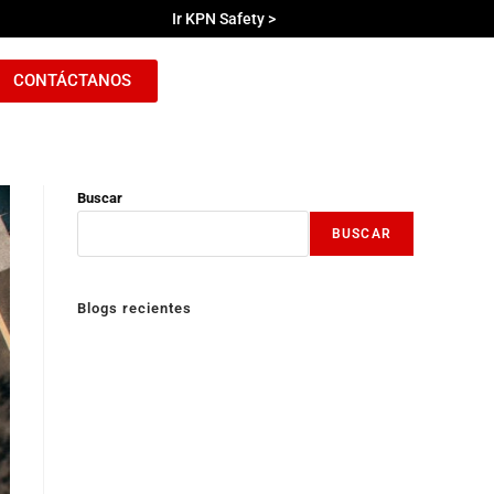
Ir KPN Safety >
CONTÁCTANOS
Buscar
BUSCAR
Blogs recientes
Wallbox con Carga Programada: Cómo Aprovechar las
Tarifas Nocturnas en Chile y Reducir tu Cuenta de Luz
¿Cuánto cuesta cargar un auto eléctrico en Uruguay?
Beneficios de los Autos híbridos en Chile
¿Cual fue el primer auto eléctrico de la historia?
¿Qué son los sistemas de respaldo energético?