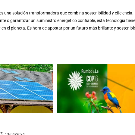
es una solución transformadora que combina sostenibilidad y eficiencia.
te o garantizar un suministro energético confiable, esta tecnología tien
y en el planeta. Es hora de apostar por un futuro más brillante y sostenibl
es solares y paneles
¿Qué es la COP16 y por qué es
Cuál es la diferencia
tan importante para el cambio
climático?
13/04/2024